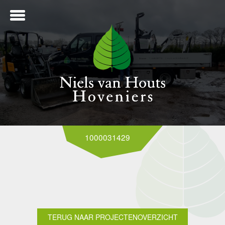
ME
1000031429
NTWERP
ANLEG
TERUG NAAR PROJECTENOVERZICHT