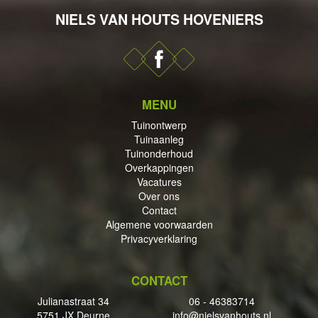
NIELS VAN HOUTS HOVENIERS
DERHOUD
MENU
Tuinontwerp
Tuinaanleg
PPINGEN
Tuinonderhoud
Overkappingen
Vacatures
Over ons
Contact
Algemene voorwaarden
ECTEN
Privacyverklaring
CONTACT
Julianastraat 34
06 - 46383714
5751 JX Deurne
info@nielsvanhouts.nl