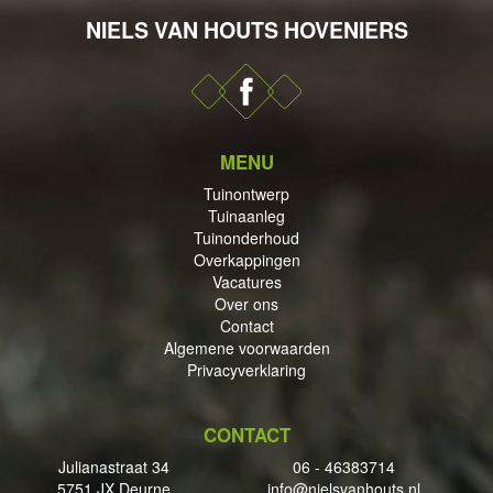
NIELS VAN HOUTS HOVENIERS
DERHOUD
MENU
Tuinontwerp
Tuinaanleg
PPINGEN
Tuinonderhoud
Overkappingen
Vacatures
Over ons
Contact
Algemene voorwaarden
ECTEN
Privacyverklaring
CONTACT
Julianastraat 34
06 - 46383714
5751 JX Deurne
info@nielsvanhouts.nl