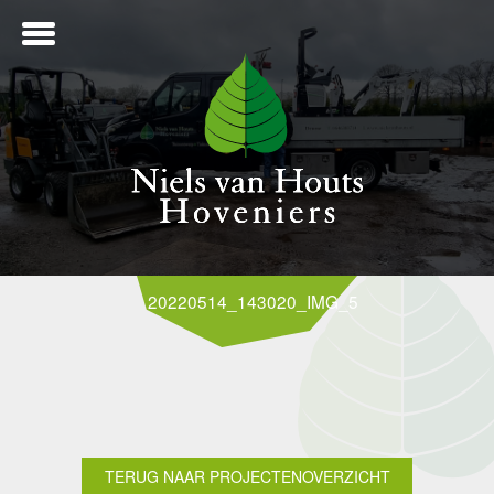
ME
20220514_143020_IMG_5158
NTWERP
ANLEG
TERUG NAAR PROJECTENOVERZICHT