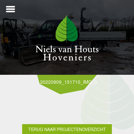
ME
20220909_151710_IMG_5741
NTWERP
ANLEG
TERUG NAAR PROJECTENOVERZICHT