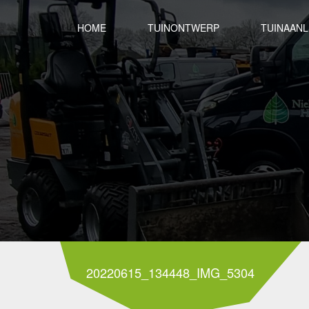
HOME
TUINONTWERP
TUINAAN
20220615_134448_IMG_5304