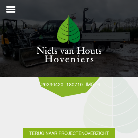
ME
20230420_180710_IMG_6672
NTWERP
ANLEG
TERUG NAAR PROJECTENOVERZICHT