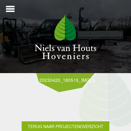
ME
20230420_180515_IMG_6665
NTWERP
ANLEG
TERUG NAAR PROJECTENOVERZICHT