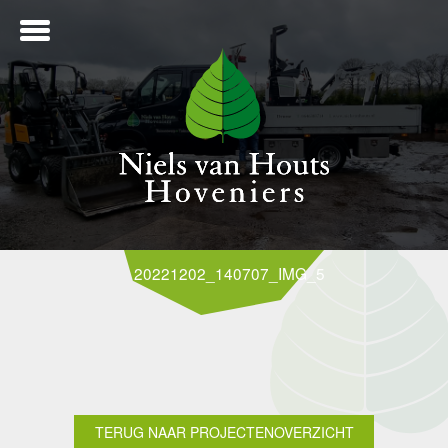
ME
20221202_140707_IMG_5994
NTWERP
ANLEG
TERUG NAAR PROJECTENOVERZICHT