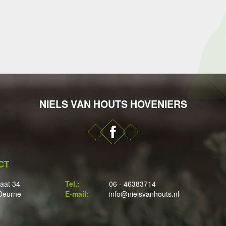
NIELS VAN HOUTS HOVENIERS
CT
raat 34
Tel.:
06 - 46383714
Deurne
E-mail:
info@nielsvanhouts.nl