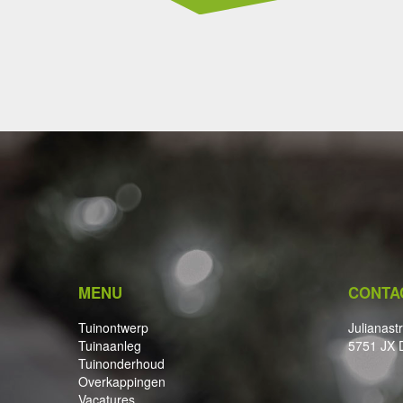
MENU
CONTA
Tuinontwerp
Julianast
Tuinaanleg
5751 JX 
Tuinonderhoud
Overkappingen
Vacatures