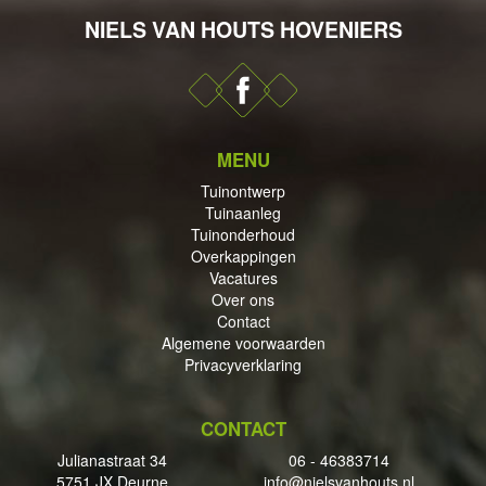
NIELS VAN HOUTS HOVENIERS
DERHOUD
MENU
Tuinontwerp
Tuinaanleg
PPINGEN
Tuinonderhoud
Overkappingen
Vacatures
Over ons
Contact
Algemene voorwaarden
ECTEN
Privacyverklaring
CONTACT
Julianastraat 34
06 - 46383714
5751 JX Deurne
info@nielsvanhouts.nl