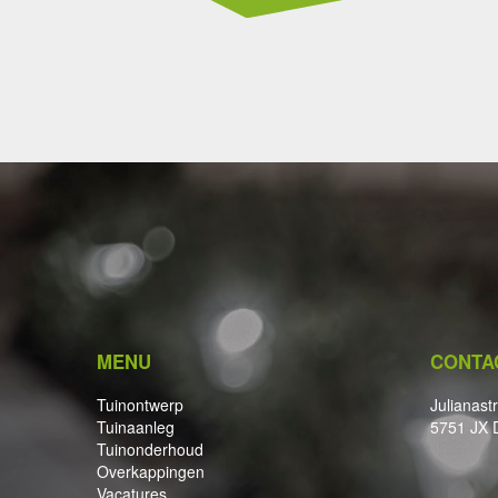
MENU
CONTA
Tuinontwerp
Julianast
Tuinaanleg
5751 JX 
Tuinonderhoud
Overkappingen
Vacatures