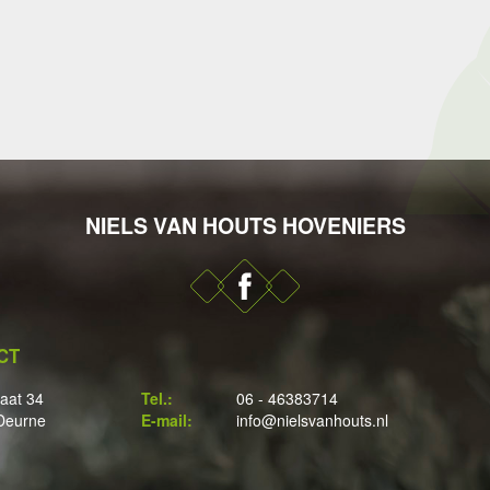
NIELS VAN HOUTS HOVENIERS
CT
raat 34
Tel.:
06 - 46383714
Deurne
E-mail:
info@nielsvanhouts.nl