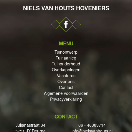
NIELS VAN HOUTS HOVENIERS
DERHOUD
MENU
Tuinontwerp
Tuinaanleg
PPINGEN
Tuinonderhoud
Overkappingen
Vacatures
Over ons
Contact
Algemene voorwaarden
ECTEN
Privacyverklaring
CONTACT
Julianastraat 34
06 - 46383714
5751 JX Deurne
info@nielsvanhouts.nl