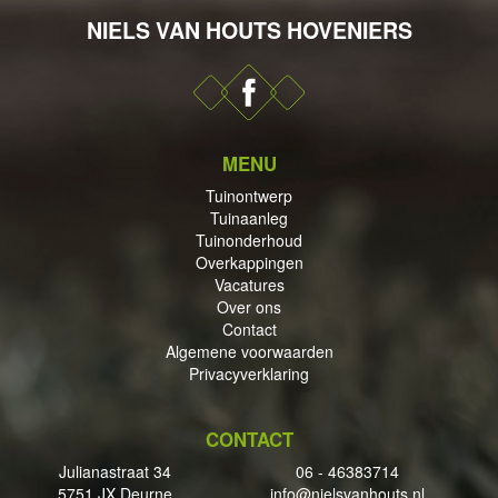
NIELS VAN HOUTS HOVENIERS
DERHOUD
MENU
Tuinontwerp
Tuinaanleg
PPINGEN
Tuinonderhoud
Overkappingen
Vacatures
Over ons
Contact
Algemene voorwaarden
ECTEN
Privacyverklaring
CONTACT
Julianastraat 34
06 - 46383714
5751 JX Deurne
info@nielsvanhouts.nl