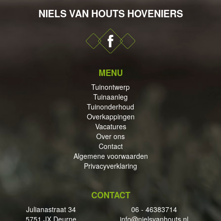
NIELS VAN HOUTS HOVENIERS
DERHOUD
MENU
Tuinontwerp
Tuinaanleg
PPINGEN
Tuinonderhoud
Overkappingen
Vacatures
Over ons
Contact
Algemene voorwaarden
ECTEN
Privacyverklaring
CONTACT
Julianastraat 34
06 - 46383714
5751 JX Deurne
info@nielsvanhouts.nl